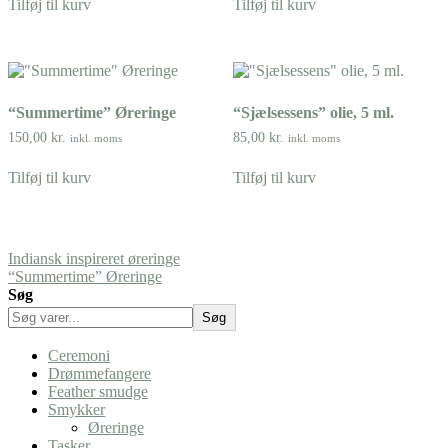
Tilføj til kurv
Tilføj til kurv
“Summertime” Øreringe
“Sjælsessens” olie, 5 ml.
150,00
kr.
85,00
kr.
inkl. moms
inkl. moms
Tilføj til kurv
Tilføj til kurv
Indiansk inspireret øreringe
“Summertime” Øreringe
Indlægsnavigation
Søg
Søg
Ceremoni
Drømmefangere
Feather smudge
Smykker
Øreringe
Tasker