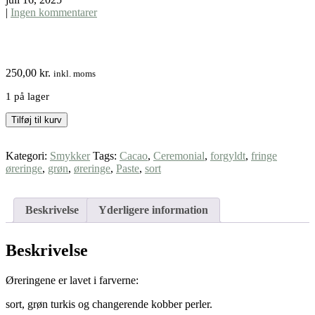
|
Ingen kommentarer
250,00
kr.
inkl. moms
1 på lager
Black/Green
Tilføj til kurv
"fringe"
Øreringe
Kategori:
Smykker
Tags:
Cacao
,
Ceremonial
,
forgyldt
,
fringe
antal
øreringe
,
grøn
,
øreringe
,
Paste
,
sort
Beskrivelse
Yderligere information
Beskrivelse
Øreringene er lavet i farverne:
sort, grøn turkis og changerende kobber perler.