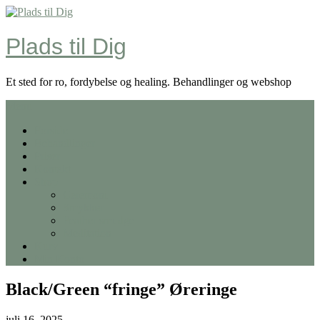
Skip
to
content
Plads til Dig
Et sted for ro, fordybelse og healing. Behandlinger og webshop
Menu
Forside
Behandlinger
Priser
Kontakt
Shop
Ceremoni
Smykker
Feather smudge
Meditation
Kurv
Min Konto
Black/Green “fringe” Øreringe
juli 16, 2025