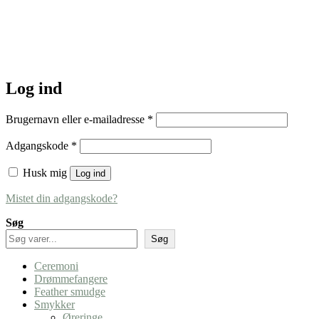
Log ind
Påkrævet
Brugernavn eller e-mailadresse
*
Påkrævet
Adgangskode
*
Husk mig
Log ind
Mistet din adgangskode?
Søg
Søg
Ceremoni
Drømmefangere
Feather smudge
Smykker
Øreringe