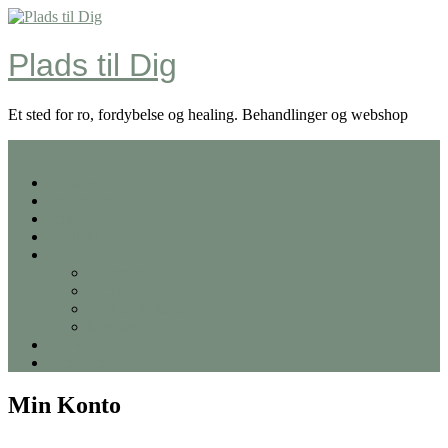
Skip
to
content
Plads til Dig
Et sted for ro, fordybelse og healing. Behandlinger og webshop
Menu
Forside
Behandlinger
Priser
Kontakt
Shop
Ceremoni
Smykker
Feather smudge
Meditation
Kurv
Min Konto
Min Konto