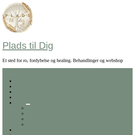
Skip
to
content
Plads til Dig
Et sted for ro, fordybelse og healing. Behandlinger og webshop
Menu
Forside
Behandlinger
Priser
Kontakt
Shop
Ceremoni
Smykker
Feather smudge
Meditation
Kurv