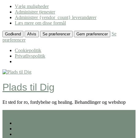
Vælg muligheder
Administrer tjenester
Administrer {vendor_count} leverandører
Læs mere om disse formål
Se
Godkend
Afvis
Se præferencer
Gem præferencer
præferencer
Cookiepolitik
Privatlivspolitik
Skip
to
content
Plads til Dig
Et sted for ro, fordybelse og healing. Behandlinger og webshop
Menu
Forside
Behandlinger
Priser