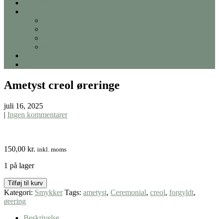
Kontakt
Shop
Ceremoni
Smykker
Feather smudge
Meditation
Kurv
Min Konto
Ametyst creol øreringe
juli 16, 2025
|
Ingen kommentarer
150,00
kr.
inkl. moms
1 på lager
Ametyst
Tilføj til kurv
creol
Kategori:
Smykker
Tags:
ametyst
,
Ceremonial
,
creol
,
forgyldt
,
øreringe
ørering
antal
Beskrivelse