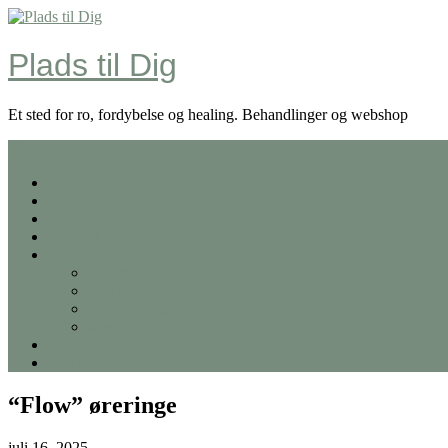
Skip
to
content
Plads til Dig
Et sted for ro, fordybelse og healing. Behandlinger og webshop
Menu
Forside
Behandlinger
Priser
Kontakt
Shop
Ceremoni
Smykker
Feather smudge
Meditation
Kurv
Min Konto
“Flow” øreringe
juli 16, 2025