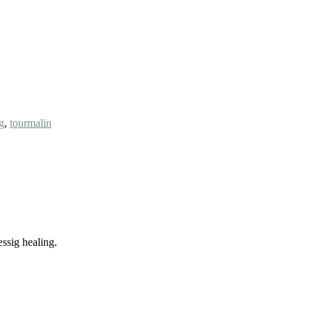
g
,
tourmalin
æssig healing.