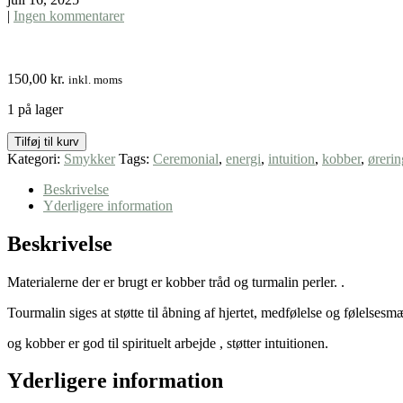
|
Ingen kommentarer
150,00
kr.
inkl. moms
1 på lager
"Flow"
Tilføj til kurv
øreringe
Kategori:
Smykker
Tags:
Ceremonial
,
energi
,
intuition
,
kobber
,
ørerin
antal
Beskrivelse
Yderligere information
Beskrivelse
Materialerne der er brugt er kobber tråd og turmalin perler. .
Tourmalin siges at støtte til åbning af hjertet, medfølelse og følelsesm
og kobber er god til spirituelt arbejde , støtter intuitionen.
Yderligere information