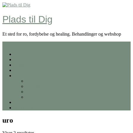
Skip
to
content
Plads til Dig
Et sted for ro, fordybelse og healing. Behandlinger og webshop
Menu
Forside
Behandlinger
Priser
Kontakt
Shop
Ceremoni
Smykker
Feather smudge
Meditation
Kurv
Min Konto
uro
Viser 2 resultater