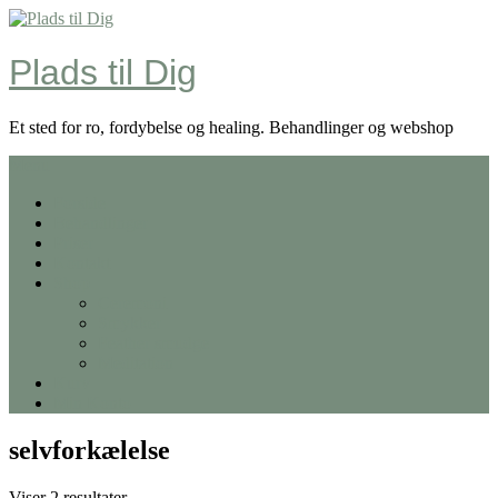
Skip
to
content
Plads til Dig
Et sted for ro, fordybelse og healing. Behandlinger og webshop
Menu
Forside
Behandlinger
Priser
Kontakt
Shop
Ceremoni
Smykker
Feather smudge
Meditation
Kurv
Min Konto
selvforkælelse
Viser 2 resultater