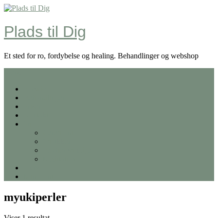
Skip
to
content
Plads til Dig
Et sted for ro, fordybelse og healing. Behandlinger og webshop
Menu
Forside
Behandlinger
Priser
Kontakt
Shop
Ceremoni
Smykker
Feather smudge
Meditation
Kurv
Min Konto
myukiperler
Viser 1 resultat