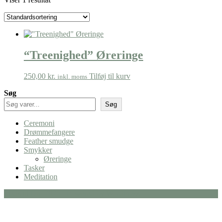
“Treenighed” Øreringe
250,00
kr.
Tilføj til kurv
inkl. moms
Søg
Søg
Ceremoni
Drømmefangere
Feather smudge
Smykker
Øreringe
Tasker
Meditation
Plads til Dig 2026 . Powered by WordPress