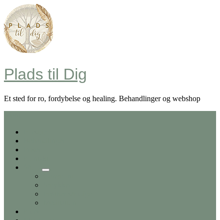
Skip
to
content
Plads til Dig
Et sted for ro, fordybelse og healing. Behandlinger og webshop
Menu
Forside
Behandlinger
Priser
Kontakt
Shop
Ceremoni
Smykker
Feather smudge
Meditation
Kurv