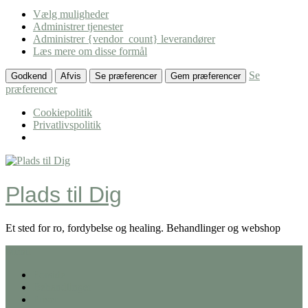
Vælg muligheder
Administrer tjenester
Administrer {vendor_count} leverandører
Læs mere om disse formål
Se
Godkend
Afvis
Se præferencer
Gem præferencer
præferencer
Cookiepolitik
Privatlivspolitik
Skip
to
content
Plads til Dig
Et sted for ro, fordybelse og healing. Behandlinger og webshop
Menu
Forside
Behandlinger
Priser