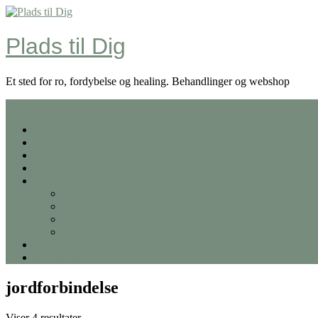
Skip
to
content
Plads til Dig
Et sted for ro, fordybelse og healing. Behandlinger og webshop
Menu
Forside
Behandlinger
Priser
Kontakt
Shop
Ceremoni
Smykker
Feather smudge
Meditation
Kurv
Min Konto
jordforbindelse
Viser 4 resultater