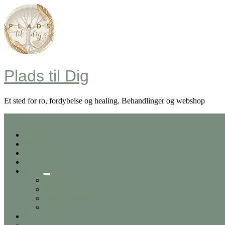
Skip
to
content
Plads til Dig
Et sted for ro, fordybelse og healing. Behandlinger og webshop
Menu
Forside
Behandlinger
Priser
Kontakt
Shop
Ceremoni
Smykker
Feather smudge
Meditation
Kurv