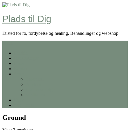
Skip
to
content
Plads til Dig
Et sted for ro, fordybelse og healing. Behandlinger og webshop
Menu
Forside
Behandlinger
Priser
Kontakt
Shop
Ceremoni
Smykker
Feather smudge
Meditation
Kurv
Min Konto
Ground
Viser 3 resultater