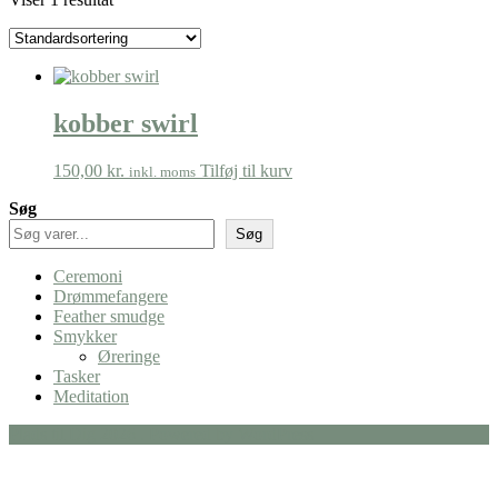
kobber swirl
150,00
kr.
Tilføj til kurv
inkl. moms
Søg
Søg
Ceremoni
Drømmefangere
Feather smudge
Smykker
Øreringe
Tasker
Meditation
Plads til Dig 2026 . Powered by WordPress