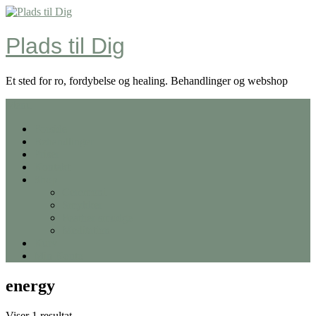
Skip
to
content
Plads til Dig
Et sted for ro, fordybelse og healing. Behandlinger og webshop
Menu
Forside
Behandlinger
Priser
Kontakt
Shop
Ceremoni
Smykker
Feather smudge
Meditation
Kurv
Min Konto
energy
Viser 1 resultat