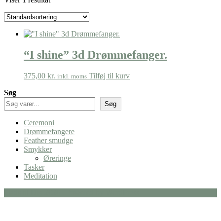
“I shine” 3d Drømmefanger.
375,00
kr.
Tilføj til kurv
inkl. moms
Søg
Søg
Ceremoni
Drømmefangere
Feather smudge
Smykker
Øreringe
Tasker
Meditation
Plads til Dig 2026 . Powered by WordPress