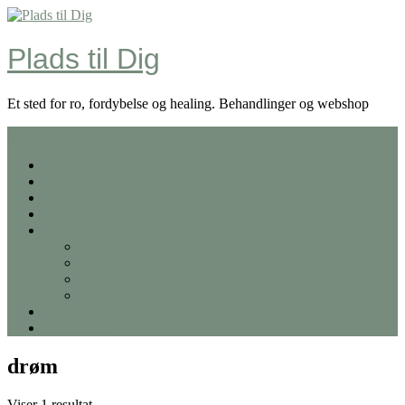
Skip
to
content
Plads til Dig
Et sted for ro, fordybelse og healing. Behandlinger og webshop
Menu
Forside
Behandlinger
Priser
Kontakt
Shop
Ceremoni
Smykker
Feather smudge
Meditation
Kurv
Min Konto
drøm
Viser 1 resultat