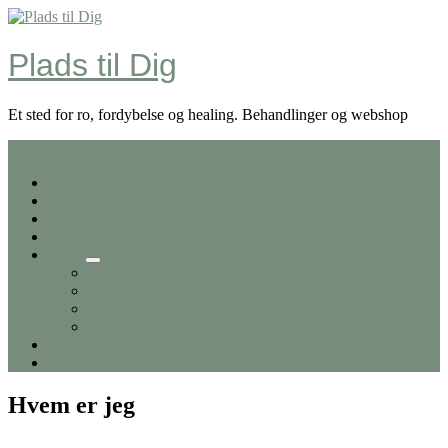
Skip
to
content
Plads til Dig
Et sted for ro, fordybelse og healing. Behandlinger og webshop
Menu
Forside
Behandlinger
Priser
Kontakt
Shop
Ceremoni
Smykker
Feather smudge
Meditation
Kurv
Min Konto
Hvem er jeg