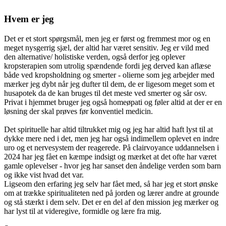
Hvem er jeg
Det er et stort spørgsmål, men jeg er først og fremmest mor og en
meget nysgerrig sjæl, der altid har været sensitiv. Jeg er vild med
den alternative/ holistiske verden, også derfor jeg oplever
kropsterapien som utrolig spændende fordi jeg derved kan aflæse
både ved kropsholdning og smerter - olierne som jeg arbejder med
mærker jeg dybt når jeg dufter til dem, de er ligesom meget som et
husapotek da de kan bruges til det meste ved smerter og sår osv.
Privat i hjemmet bruger jeg også homeøpati og føler altid at der er en
løsning der skal prøves før konventiel medicin.
Det spirituelle har altid tiltrukket mig og jeg har altid haft lyst til at
dykke mere ned i det, men jeg har også indimellem oplevet en indre
uro og et nervesystem der reagerede. På clairvoyance uddannelsen i
2024 har jeg fået en kæmpe indsigt og mærket at det ofte har været
gamle oplevelser - hvor jeg har sanset den åndelige verden som barn
og ikke vist hvad det var.
Ligseom den erfaring jeg selv har fået med, så har jeg et stort ønske
om at trække spiritualiteten ned på jorden og lærer andre at grounde
og stå stærkt i dem selv. Det er en del af den mission jeg mærker og
har lyst til at videregive, formidle og lære fra mig.